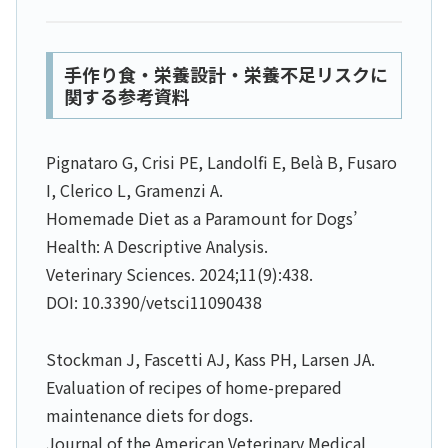
手作り食・栄養設計・栄養不足リスクに
関する参考資料
Pignataro G, Crisi PE, Landolfi E, Belà B, Fusaro
I, Clerico L, Gramenzi A.
Homemade Diet as a Paramount for Dogs’
Health: A Descriptive Analysis.
Veterinary Sciences. 2024;11(9):438.
DOI: 10.3390/vetsci11090438
Stockman J, Fascetti AJ, Kass PH, Larsen JA.
Evaluation of recipes of home-prepared
maintenance diets for dogs.
Journal of the American Veterinary Medical