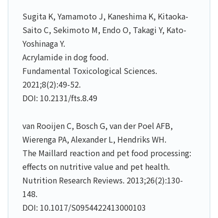
Sugita K, Yamamoto J, Kaneshima K, Kitaoka-
Saito C, Sekimoto M, Endo O, Takagi Y, Kato-
Yoshinaga Y.
Acrylamide in dog food.
Fundamental Toxicological Sciences.
2021;8(2):49-52.
DOI: 10.2131/fts.8.49
van Rooijen C, Bosch G, van der Poel AFB,
Wierenga PA, Alexander L, Hendriks WH.
The Maillard reaction and pet food processing:
effects on nutritive value and pet health.
Nutrition Research Reviews. 2013;26(2):130-
148.
DOI: 10.1017/S0954422413000103