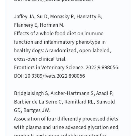
Jaffey JA, Su D, Monasky R, Hanratty B,
Flannery E, Horman M.
Effects of a whole food diet on immune
function and inflammatory phenotype in
healthy dogs: A randomized, open-labeled,
cross-over clinical trial.
Frontiers in Veterinary Science. 2022;9:898056.
DOI: 10.3389/fvets.2022.898056
Bridglalsingh S, Archer-Hartmann S, Azadi P,
Barbier de La Serre C, Remillard RL, Sunvold
GD, Bartges JW.
Association of four differently processed diets
with plasma and urine advanced glycation end
products and serum soluble receptor for