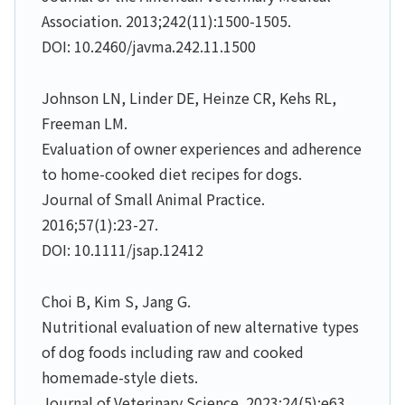
Association. 2013;242(11):1500-1505.
DOI: 10.2460/javma.242.11.1500
Johnson LN, Linder DE, Heinze CR, Kehs RL,
Freeman LM.
Evaluation of owner experiences and adherence
to home-cooked diet recipes for dogs.
Journal of Small Animal Practice.
2016;57(1):23-27.
DOI: 10.1111/jsap.12412
Choi B, Kim S, Jang G.
Nutritional evaluation of new alternative types
of dog foods including raw and cooked
homemade-style diets.
Journal of Veterinary Science. 2023;24(5):e63.