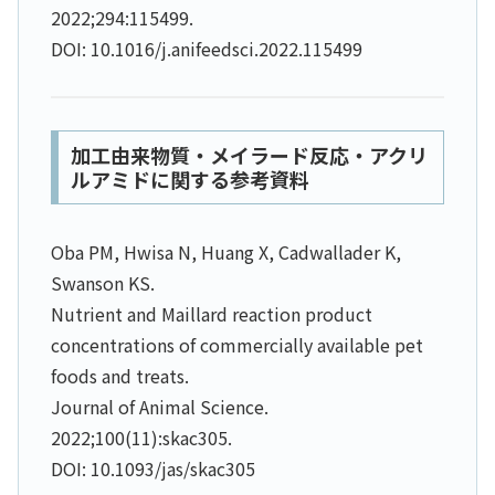
2022;294:115499.
DOI: 10.1016/j.anifeedsci.2022.115499
加工由来物質・メイラード反応・アクリ
ルアミドに関する参考資料
Oba PM, Hwisa N, Huang X, Cadwallader K,
Swanson KS.
Nutrient and Maillard reaction product
concentrations of commercially available pet
foods and treats.
Journal of Animal Science.
2022;100(11):skac305.
DOI: 10.1093/jas/skac305