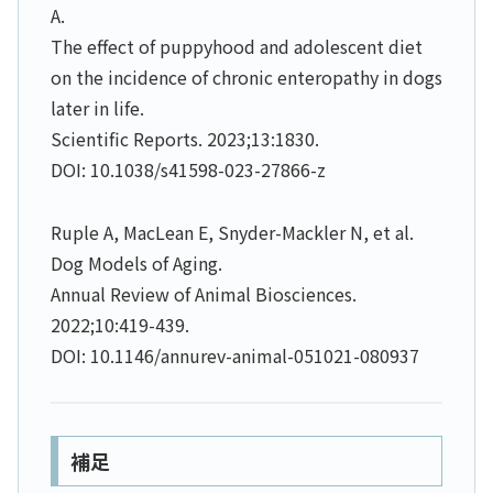
A.
The effect of puppyhood and adolescent diet
on the incidence of chronic enteropathy in dogs
later in life.
Scientific Reports. 2023;13:1830.
DOI: 10.1038/s41598-023-27866-z
Ruple A, MacLean E, Snyder-Mackler N, et al.
Dog Models of Aging.
Annual Review of Animal Biosciences.
2022;10:419-439.
DOI: 10.1146/annurev-animal-051021-080937
補足