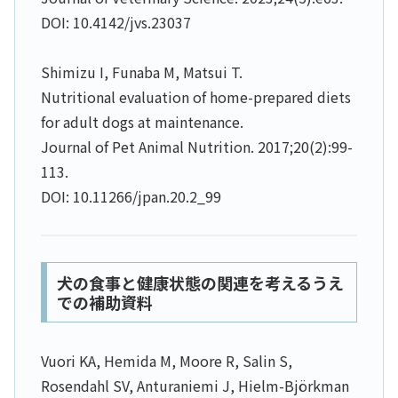
DOI: 10.4142/jvs.23037
Shimizu I, Funaba M, Matsui T.
Nutritional evaluation of home-prepared diets
for adult dogs at maintenance.
Journal of Pet Animal Nutrition. 2017;20(2):99-
113.
DOI: 10.11266/jpan.20.2_99
犬の食事と健康状態の関連を考えるうえ
での補助資料
Vuori KA, Hemida M, Moore R, Salin S,
Rosendahl SV, Anturaniemi J, Hielm-Björkman